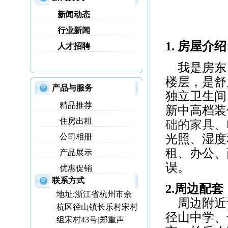
新闻动态
行业新闻
1. 房屋介绍
人才招聘
我是房东
楼层，是舒
产品与服务
独立卫生间
精品推荐
新中高档
装
住房出租
础的家具、
公司相册
光照、湿度
租、
办公
、
产品展示
误
。
优惠促销
联系方式
2.周边配套
地址:浙江省杭州市余
周边附近
杭区径山镇长乐村宋村
径山
中学、
组宋村43号[郑重声