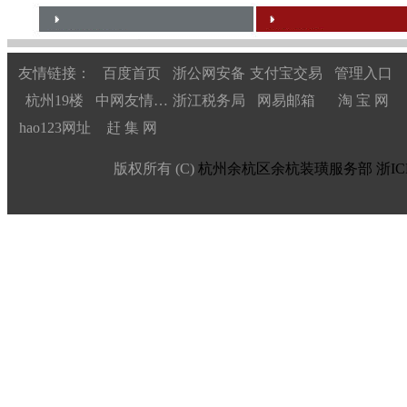
友情链接：
百度首页
浙公网安备
支付宝交易
管理入口
杭州19楼
中网友情链接
浙江税务局
网易邮箱
淘 宝 网
hao123网址
赶 集 网
版权所有 (C)
杭州余杭区余杭装璜服务部
浙IC