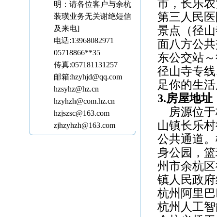
市，
长乐
农
明：请各位客户与余杭
第三人民医
装璜业务无关谢绝短信
及来电]
景点（径山
电话:13968082971
面八方公共
05718866**35
东公交站～
传真:057181131257
径山寺专线
邮箱:hzyhjd@qq.com
足你的生活
hzsyhz@hz.cn
3.房屋地址
hzyhzh@com.hz.cn
房源位于
hzjszsc@163.com
山镇长乐村
zjhzyhzh@163.com
公共通道
。
身公园，篮
州市余杭区
镇人民政府
杭州
阿里巴
杭州人工智