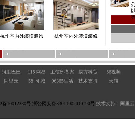
等
杭州室内外装璜装饰
杭州室内外装潢装修
阿里巴巴
115 网盘
工信部备案
易方科贸
56视频
阿里云
58 同 城
96365生活
技术支持
天猫
P备10012380号
浙公网安备33011002010190号
技术支持：阿里云