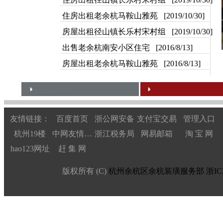
住房出租老余杭马鞍山雅苑 [2019/10/30]
房屋出租径山镇长乐村宋村组 [2019/10/30]
出售老余杭南安小区住宅 [2016/8/13]
房屋出租老余杭马鞍山雅苑 [2016/8/13]
友情链接：
百度首页
浙公网安备
支付宝交易
管理入口
杭州19楼
中网友情链接
浙江税务局
网易邮箱
淘 宝 网
hao123网址
赶 集 网
版权所有 (C)
杭州余杭区余杭装璜服务部
浙IC