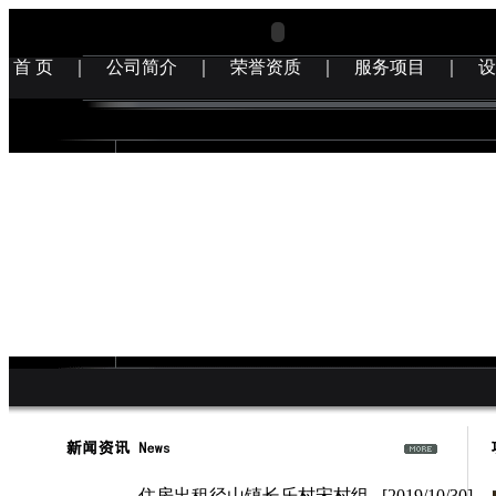
首 页
｜
公司简介
｜
荣誉资质
｜
服务项目
｜
设
住房出租径山镇长乐村宋村组 [2019/10/30]